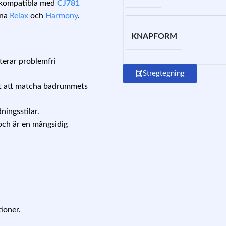
r kompatibla med
CJ781
rna
Relax
och
Harmony
.
KNAPFORM
nterar problemfri
Stregtegning
litet att matcha badrummets
ingsstilar.
och är en mångsidig
tioner.