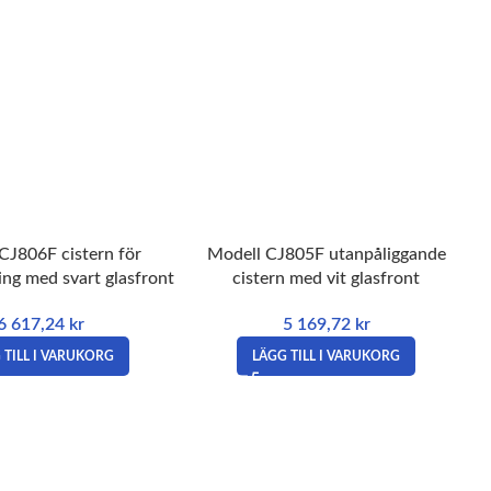
CJ806F cistern för
Modell CJ805F utanpåliggande
ing med svart glasfront
cistern med vit glasfront
6 617,24
kr
5 169,72
kr
 TILL I VARUKORG
LÄGG TILL I VARUKORG