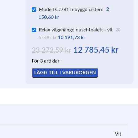
Modell CJ781 Inbyggd cistern
2
150,60
kr
Relax vägghängd duschtoalett - vit
20
10 191,73
kr
678,87
kr
12 785,45
kr
23 272,59
kr
För 3 artiklar
LÄGG TILL I VARUKORGEN
Vit