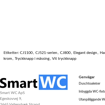
Etiketter:
CJ1100
,
CJ521-serien
,
CJ800
,
Elegant design
,
Ha
krom
,
Tryckknapp i mässing
,
Vit tryckknapp
Genvägar
Duschtoaletter
Inbyggda WC-fixt
Smart WC ApS
Egeskovvej 9,
Utanpåliggande W
2665 Vallensbæk Strand,