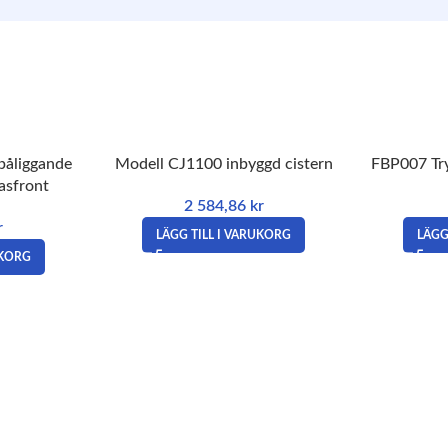
påliggande
Modell CJ1100 inbyggd cistern
FBP007 Try
lasfront
2 584,86
kr
r
LÄGG TILL I VARUKORG
LÄGG
UKORG