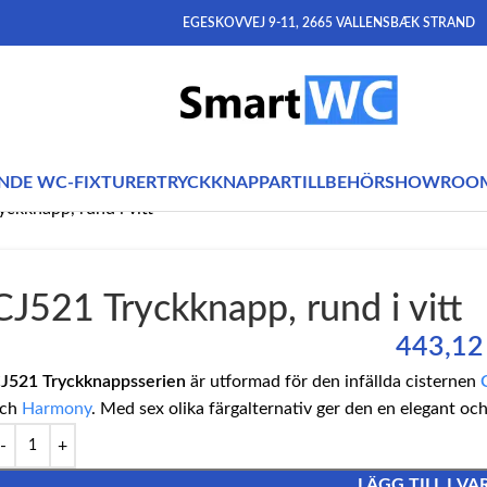
EGESKOVVEJ 9-11, 2665 VALLENSBÆK STRAND
NDE WC-FIXTURER
TRYCKKNAPPAR
TILLBEHÖR
SHOWROO
ckknapp, rund i vitt
CJ521 Tryckknapp, rund i vitt
443,1
J521 Tryckknappsserien
är utformad för den infällda cisternen
och
Harmony
. Med sex olika färgalternativ ger den en elegant och
LÄGG TILL I V