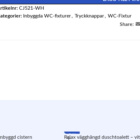
rtikelnr:
CJ521-WH
ategorier:
Inbyggda WC-fixturer
,
Tryckknappar
,
WC-Fixtur
Share:
-51%
nbyggd cistern
Relax vägghängd duschtoalett – vit