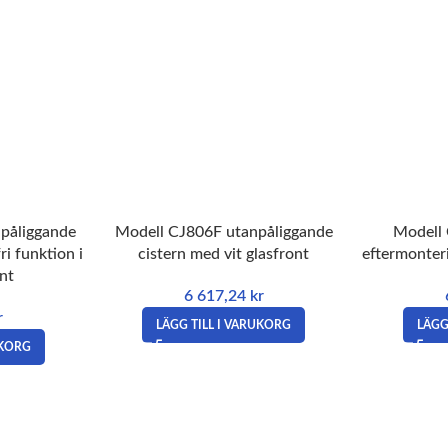
påliggande
Modell CJ806F utanpåliggande
Modell 
ri funktion i
cistern med vit glasfront
eftermonter
ont
6 617,24
kr
r
LÄGG TILL I VARUKORG
LÄGG
UKORG