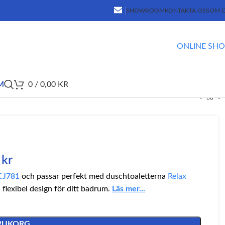
SHOWROOM
KONTAKTA OSS
OM 
ONLINE SH
M
0
/
0,00
KR
2
kr
CJ781
och passar perfekt med duschtoaletterna
Relax
 flexibel design för ditt badrum.
Läs mer...
ARUKORG