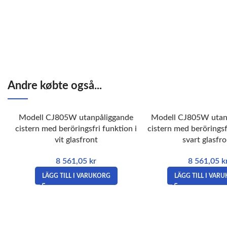
Andre købte også...
Modell CJ805W utanpåliggande
Modell CJ805W utan
cistern med beröringsfri funktion i
cistern med beröringsf
vit glasfront
svart glasfr
8 561,05
kr
8 561,05
k
LÄGG TILL I VARUKORG
LÄGG TILL I VAR