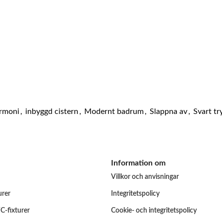
rmoni
,
inbyggd cistern
,
Modernt badrum
,
Slappna av
,
Svart t
Information om
Villkor och anvisningar
urer
Integritetspolicy
C-fixturer
Cookie- och integritetspolicy