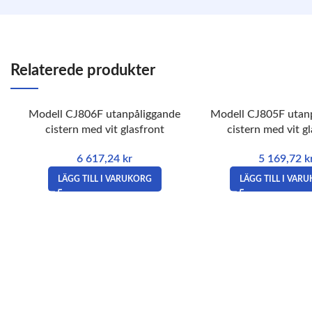
Relaterede produkter
Modell CJ806F utanpåliggande
Modell CJ805F utan
cistern med vit glasfront
cistern med vit g
6 617,24
kr
5 169,72
k
LÄGG TILL I VARUKORG
LÄGG TILL I VAR