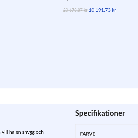
10 191,73
kr
20 678,87
kr
Specifikationer
 vill ha en snygg och
FARVE