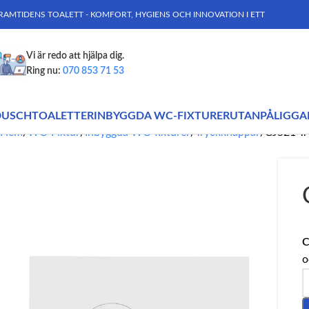
RAMTIDENS TOALETT - KOMFORT, HYGIENS OCH INNOVATION I ETT
Vi är redo att hjälpa dig.
Ring nu:
070 853 71 53
DUSCHTOALETTER
INBYGGDA WC-FIXTURER
UTANPÅLIGGA
Hem
WC-Fixtur
Inbyggda WC-fixturer
Tryckknappar
CJ521 Try
C