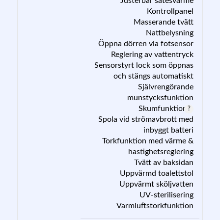
Justerbar sätesvärme
Kontrollpanel
Masserande tvätt
Nattbelysning
Öppna dörren via fotsensor
Reglering av vattentryck
Sensorstyrt lock som öppnas
och stängs automatiskt
Självrengörande
munstycksfunktion
Skumfunktion
Spola vid strömavbrott med
inbyggt batteri
Torkfunktion med värme &
hastighetsreglering
Tvätt av baksidan
Uppvärmd toalettstol
Uppvärmt sköljvatten
UV-sterilisering
Varmluftstorkfunktion