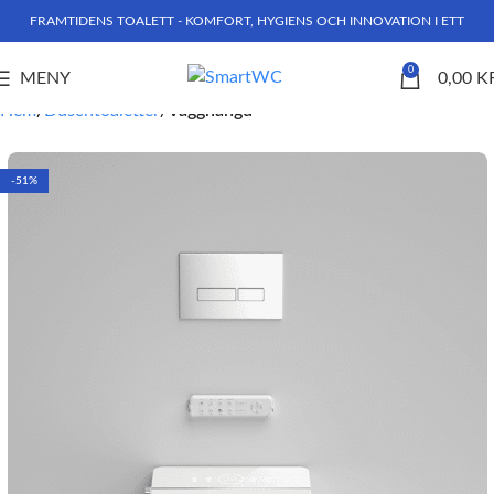
FRAMTIDENS TOALETT - KOMFORT, HYGIENS OCH INNOVATION I ETT
0
MENY
0,00
K
Hem
Duschtoaletter
Vägghängd
-51%