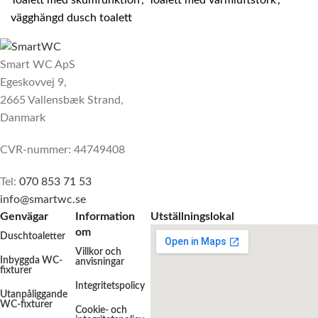
Toalett med skumfunktion
,
Toalett med varmluftstork
,
vägghängd dusch toalett
Smart WC ApS
Egeskovvej 9,
2665 Vallensbæk Strand,
Danmark
CVR-nummer: 44749408
Tel:
070 853 71 53
info@smartwc.se
Genvägar
Information
Utställningslokal
om
Duschtoaletter
Villkor och
Inbyggda WC-
anvisningar
fixturer
Integritetspolicy
Utanpåliggande
WC-fixturer
Cookie- och