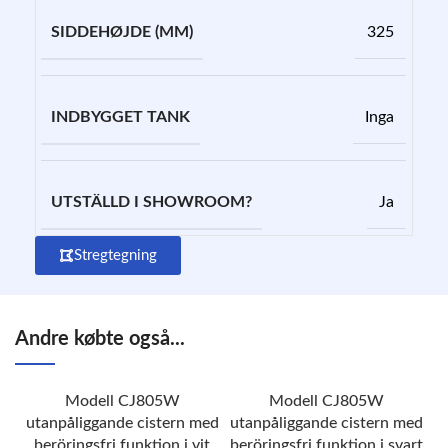
SIDDEHØJDE (MM)
325
INDBYGGET TANK
Inga
UTSTÄLLD I SHOWROOM?
Ja
Stregtegning
Andre købte også...
Modell CJ805W
Modell CJ805W
utanpåliggande cistern med
utanpåliggande cistern med
beröringsfri funktion i vit
beröringsfri funktion i svart