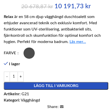
10 191,73
kr
20 678,87
kr
Relax
är en 58 cm djup vägghängd duschtoalett som
erbjuder avancerad teknik och exklusiv komfort. Med
funktioner som UV-sterilisering, antibakteriell sits,
fjärrkontroll och skumfunktion för optimal komfort och
hygien. Perfekt för moderna badrum.
Läs mer...
FARVE
I lager
LÄGG TILL I VARUKORG
Artikelnr:
G21
Kategori:
Vägghängd
Share: