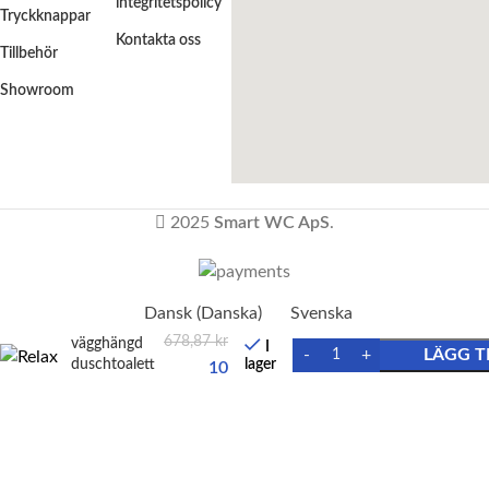
integritetspolicy
Tryckknappar
Kontakta oss
Tillbehör
Showroom
2025
Smart WC ApS
.
Dansk
(
Danska
)
Svenska
20
Relax
678,87
kr
vägghängd
I
LÄGG T
duschtoalett
lager
10
– vit
191,73
kr