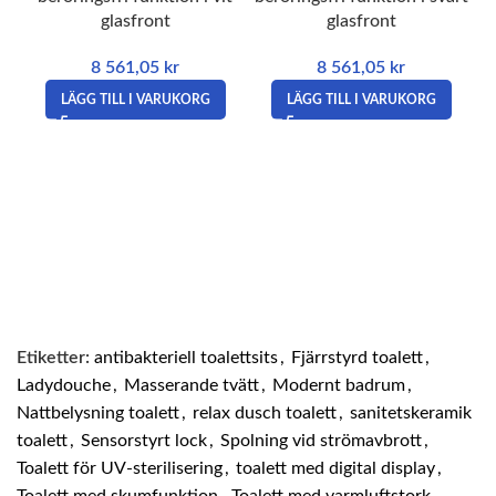
glasfront
glasfront
8 561,05
kr
8 561,05
kr
LÄGG TILL I VARUKORG
LÄGG TILL I VARUKORG
u
Etiketter:
antibakteriell toalettsits
,
Fjärrstyrd toalett
,
Ladydouche
,
Masserande tvätt
,
Modernt badrum
,
Nattbelysning toalett
,
relax dusch toalett
,
sanitetskeramik
toalett
,
Sensorstyrt lock
,
Spolning vid strömavbrott
,
Toalett för UV-sterilisering
,
toalett med digital display
,