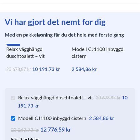
Vi har gjort det nemt for dig
Med en pakkeløsning får du det hele med første gang
-51%
Relax vägghängd
Modell CJ1100 inbyggd
duschtoalett – vit
cistern
10 191,73
kr
2 584,86
kr
20 678,87
kr
Relax vägghängd duschtoalett - vit
10
20 678,87
kr
191,73
kr
Modell CJ1100 inbyggd cistern
2 584,86
kr
12 776,59
kr
23 263,73
kr
För 2 artiklar