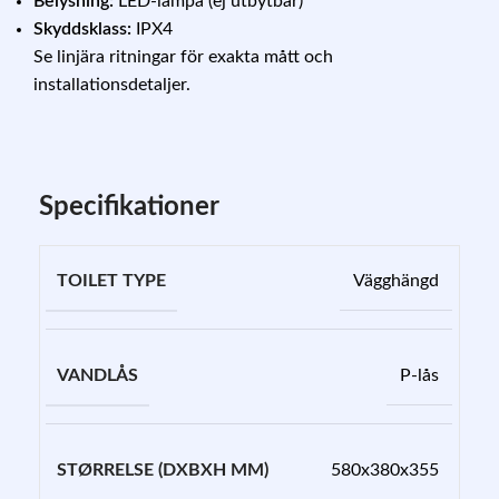
Belysning:
LED-lampa (ej utbytbar)
Skyddsklass:
IPX4
Se linjära ritningar för exakta mått och
installationsdetaljer.
Specifikationer
TOILET TYPE
Vägghängd
VANDLÅS
P-lås
STØRRELSE (DXBXH MM)
580x380x355