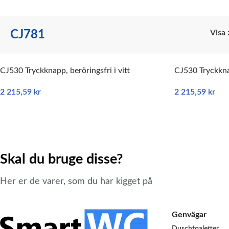
CJ781
Visa
CJ530 Tryckknapp, beröringsfri i vitt
CJ530 Tryckknap
2 215,59
kr
2 215,59
kr
LÄGG TILL I VARUKORG
LÄGG TILL I V
Skal du bruge disse?
Her er de varer, som du har kigget på
Genvägar