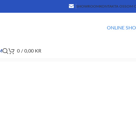
SHOWROOM
KONTAKTA OSS
OM 
ONLINE SH
M
0
/
0,00
KR