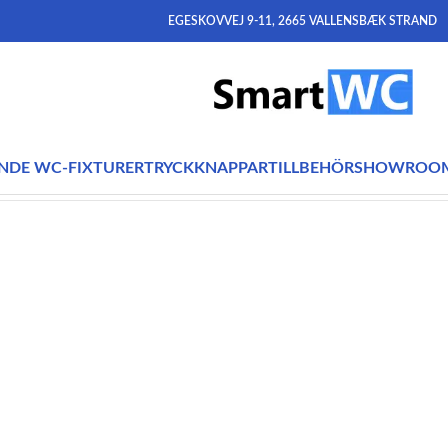
EGESKOVVEJ 9-11, 2665 VALLENSBÆK STRAND
NDE WC-FIXTURER
TRYCKKNAPPAR
TILLBEHÖR
SHOWROO