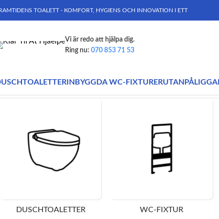
RAMTIDENS TOALETT - KOMFORT, HYGIENS OCH INNOVATION I ETT
Vi är redo att hjälpa dig.
Ring nu:
070 853 71 53
DUSCHTOALETTER
INBYGGDA WC-FIXTURER
UTANPÅLIGGA
Hem
Produkter märkta ”CJ781”
Visar alla 2 resultat
DUSCHTOALETTER
WC-FIXTUR