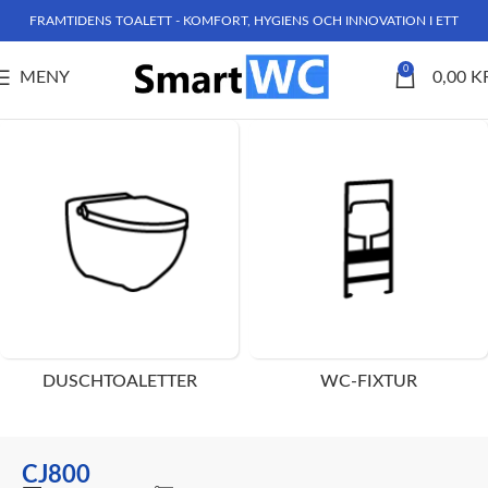
FRAMTIDENS TOALETT - KOMFORT, HYGIENS OCH INNOVATION I ETT
0
MENY
0,00
K
Hem
Produkter märkta ”CJ800”
DUSCHTOALETTER
WC-FIXTUR
CJ800