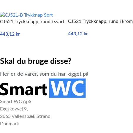
LÄGG TILL I VARUKORG
CJ521 Tryckknapp, rund i krom
CJ521 Tryckknapp, rund i svart
443,12
kr
443,12
kr
LÄGG TILL I VARUKORG
LÄGG TILL I VARUKORG
Skal du bruge disse?
Her er de varer, som du har kigget på
Smart WC ApS
Egeskovvej 9,
2665 Vallensbæk Strand,
Danmark