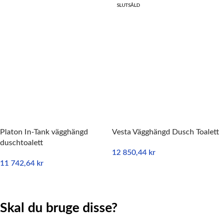
SLUTSÅLD
Platon In-Tank vägghängd
Vesta Vägghängd Dusch Toalett
duschtoalett
12 850,44
kr
11 742,64
kr
LÄS MER
LÄGG TILL I VARUKORG
Skal du bruge disse?