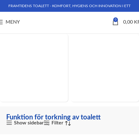
FRAMTIDENS TOALETT - KOMFORT, HYGIENS OCH INNOVATION I ETT
0
MENY
0,00
K
Hem
Produkter märkta ”Funktion för torkning av toalett”
DUSCHTOALETTER
WC-FIXTUR
Funktion för torkning av toalett
Show sidebar
Filter