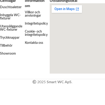
Genvägar
Information
Utställningslokal
om
Duschtoaletter
Villkor och
Inbyggda WC-
anvisningar
fixturer
Integritetspolicy
Utanpåliggande
WC-fixturer
Cookie- och
integritetspolicy
Tryckknappar
Kontakta oss
Tillbehör
Showroom
2025
Smart WC ApS
.