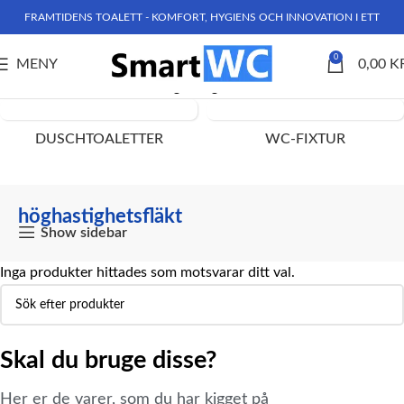
FRAMTIDENS TOALETT - KOMFORT, HYGIENS OCH INNOVATION I ETT
0
MENY
0,00
K
Hem
Produkter märkta ”höghastighetsfläkt”
DUSCHTOALETTER
WC-FIXTUR
höghastighetsfläkt
Show sidebar
Inga produkter hittades som motsvarar ditt val.
Skal du bruge disse?
Her er de varer, som du har kigget på