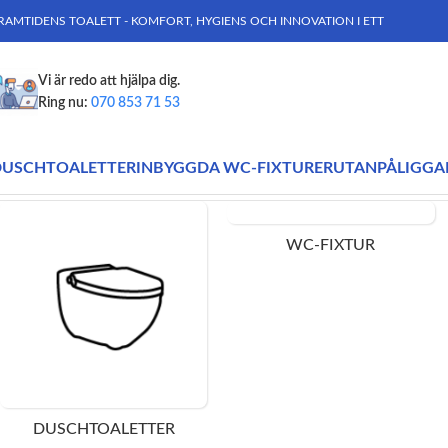
RAMTIDENS TOALETT - KOMFORT, HYGIENS OCH INNOVATION I ETT
Vi är redo att hjälpa dig.
Ring nu:
070 853 71 53
DUSCHTOALETTER
INBYGGDA WC-FIXTURER
UTANPÅLIGGA
Hem
Produkter märkta ”LED-display”
WC-FIXTUR
DUSCHTOALETTER