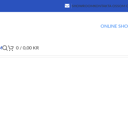
SHOWROOM
KONTAKTA OSS
OM 
ONLINE SH
M
0
/
0,00
KR