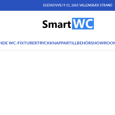
EGESKOVVEJ 9-11, 2665 VALLENSBÆK STRAND
NDE WC-FIXTURER
TRYCKKNAPPAR
TILLBEHÖR
SHOWROO