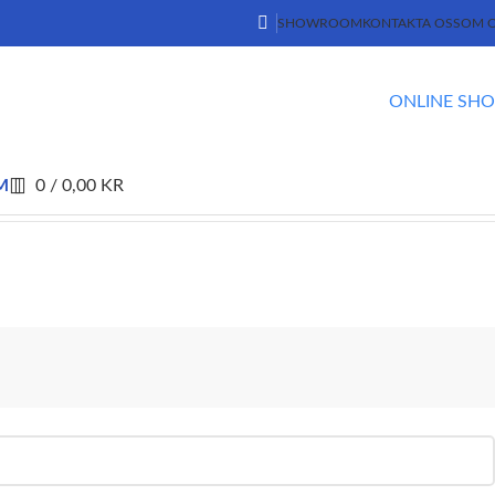
SHOWROOM
KONTAKTA OSS
OM 
ONLINE SH
M
0
/
0,00
KR