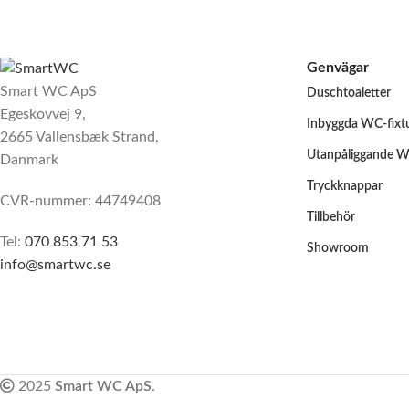
Genvägar
Smart WC ApS
Duschtoaletter
Egeskovvej 9,
Inbyggda WC-fixt
2665 Vallensbæk Strand,
Utanpåliggande W
Danmark
Tryckknappar
CVR-nummer: 44749408
Tillbehör
Tel:
070 853 71 53
Showroom
info@smartwc.se
2025
Smart WC ApS
.