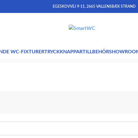
EGESKOVVEJ 9-11, 2665 VALLENSBÆK STRAND
NDE WC-FIXTURER
TRYCKKNAPPAR
TILLBEHÖR
SHOWROO