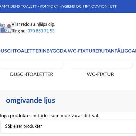
RAMTIDENS TOALETT - KOMFORT, HYGIENS OCH INNOVATION I ETT
Vi är redo att hjälpa dig.
Ring nu:
070 853 71 53
DUSCHTOALETTER
INBYGGDA WC-FIXTURER
UTANPÅLIGGA
Hem
Produkter märkta ”omgivande ljus”
DUSCHTOALETTER
WC-FIXTUR
omgivande ljus
Inga produkter hittades som motsvarar ditt val.