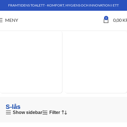
FRAMTIDENS TOALETT - KOMFORT, HYGIENS OCH INNOVATION I ETT
0
MENY
0,00
K
Hem
Produkter märkta ”S-lås”
DUSCHTOALETTER
WC-FIXTUR
S-lås
Show sidebar
Filter