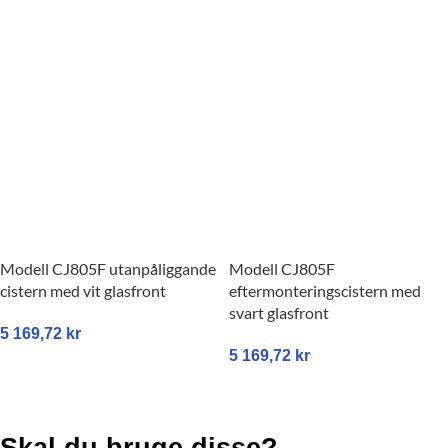
Modell CJ805F utanpåliggande
Modell CJ805F
cistern med vit glasfront
eftermonteringscistern med
svart glasfront
5 169,72
kr
5 169,72
kr
LÄGG TILL I VARUKORG
LÄGG TILL I VARUKORG
Skal du bruge disse?