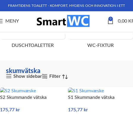
FRAMTIDENS TOALETT - KOMFORT, HYGIENS OCH INNOVATION I ETT
0
MENY
0,00
K
Hem
Produkter märkta ”skumvätska”
DUSCHTOALETTER
WC-FIXTUR
skumvätska
Show sidebar
Filter
S2 Skummande vätska
S1 Skummande vätska
175,77
kr
175,77
kr
LÄGG TILL I VARUKORG
LÄGG TILL I VARUKORG