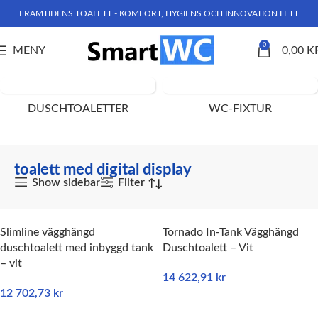
FRAMTIDENS TOALETT - KOMFORT, HYGIENS OCH INNOVATION I ETT
0
MENY
0,00
K
Hem
Produkter märkta ”toalett med digital display”
DUSCHTOALETTER
WC-FIXTUR
toalett med digital display
Show sidebar
Filter
Slimline vägghängd
Tornado In-Tank Vägghängd
duschtoalett med inbyggd tank
Duschtoalett – Vit
– vit
14 622,91
kr
12 702,73
kr
LÄGG TILL I VARUKORG
LÄGG TILL I VARUKORG