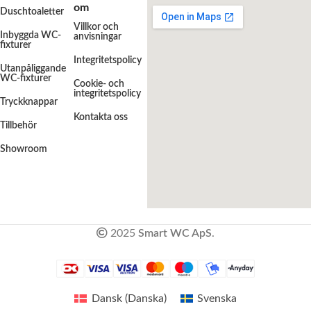
om
Duschtoaletter
Villkor och
Inbyggda WC-
anvisningar
fixturer
Integritetspolicy
Utanpåliggande
WC-fixturer
Cookie- och
integritetspolicy
Tryckknappar
Kontakta oss
Tillbehör
Showroom
2025
Smart WC ApS
.
Dansk
(
Danska
)
Svenska