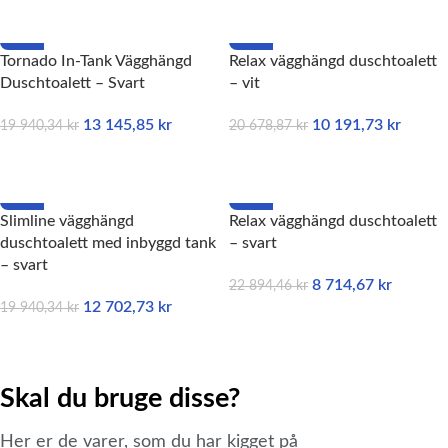
-34%
-51%
Tornado In-Tank Vägghängd
Relax vägghängd duschtoalett
Duschtoalett – Svart
– vit
13 145,85
kr
10 191,73
kr
19 940,34
kr
20 678,87
kr
LÄGG TILL I VARUKORG
LÄGG TILL I VARUKORG
-36%
-62%
Slimline vägghängd
Relax vägghängd duschtoalett
SLUTSÅLD
SLUTSÅLD
duschtoalett med inbyggd tank
– svart
– svart
8 714,67
kr
22 894,46
kr
12 702,73
kr
19 940,34
kr
LÄS MER
LÄS MER
Skal du bruge disse?
Her er de varer, som du har kigget på