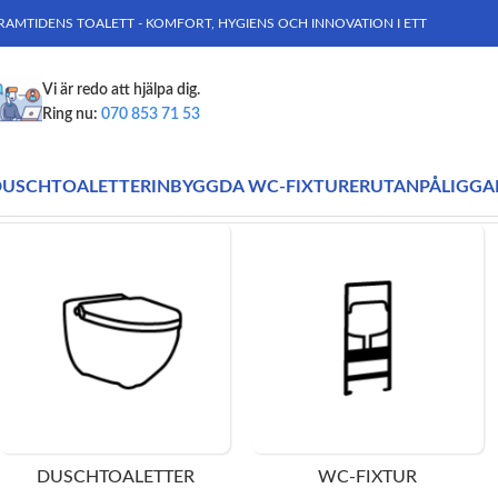
RAMTIDENS TOALETT - KOMFORT, HYGIENS OCH INNOVATION I ETT
Vi är redo att hjälpa dig.
Ring nu:
070 853 71 53
DUSCHTOALETTER
INBYGGDA WC-FIXTURER
UTANPÅLIGGA
Hem
Produkter märkta ”tornado dusch toalett”
Visar alla 2 resul
DUSCHTOALETTER
WC-FIXTUR