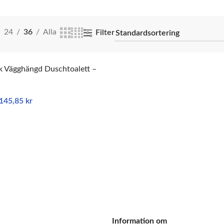
24
36
Alla
Filter
k Vägghängd Duschtoalett –
 145,85
kr
ARUKORG
Information om