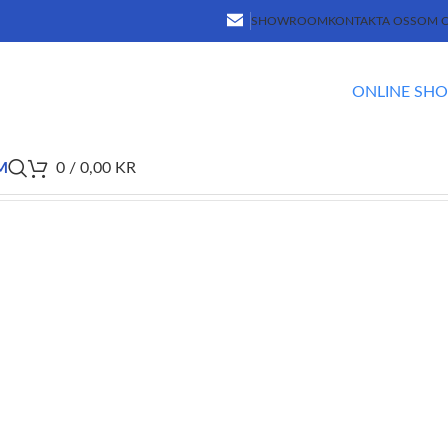
SHOWROOM
KONTAKTA OSS
OM 
ONLINE SH
M
0
/
0,00
KR