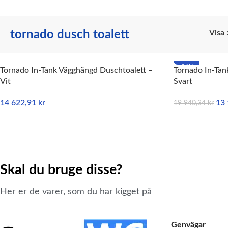
tornado dusch toalett
Visa
-34%
Tornado In-Tank Vägghängd Duschtoalett –
Tornado In-Tan
Vit
Svart
14 622,91
kr
13
19 940,34
kr
LÄGG TILL I VARUKORG
LÄGG TILL I V
Skal du bruge disse?
Her er de varer, som du har kigget på
Genvägar