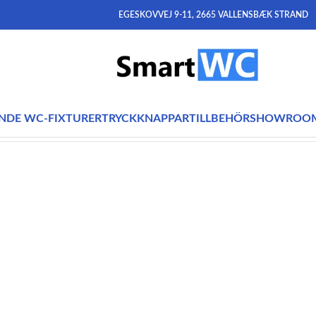
EGESKOVVEJ 9-11, 2665 VALLENSBÆK STRAND
NDE WC-FIXTURER
TRYCKKNAPPAR
TILLBEHÖR
SHOWROO
tat