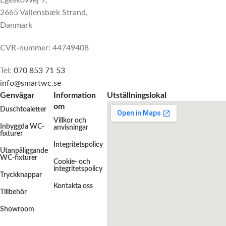
Egeskovvej 9,
2665 Vallensbæk Strand,
Danmark
CVR-nummer: 44749408
Tel:
070 853 71 53
info@smartwc.se
Genvägar
Information
Utställningslokal
om
Duschtoaletter
Villkor och
Inbyggda WC-
anvisningar
fixturer
Integritetspolicy
Utanpåliggande
WC-fixturer
Cookie- och
integritetspolicy
Tryckknappar
Kontakta oss
Tillbehör
Showroom