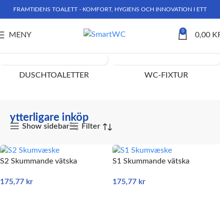
FRAMTIDENS TOALETT - KOMFORT, HYGIENS OCH INNOVATION I ETT
0
MENY
0,00
K
Hem
Produkter märkta ”ytterligare inköp”
DUSCHTOALETTER
WC-FIXTUR
ytterligare inköp
Show sidebar
Filter
S2 Skummande vätska
S1 Skummande vätska
175,77
kr
175,77
kr
LÄGG TILL I VARUKORG
LÄGG TILL I VARUKORG